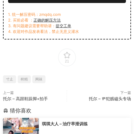
1. 统一解压密码：zmqdq.com
2. 买前必看 ：
正确的解压方法
3. 有问题建议需要帮助请：
提交工单
4. 欢迎对作品发表看法，禁止无意义灌水
21
寸止
榨精
网袜
上一篇
下一篇
托尔 – 高跟鞋跺脚+拍手
托尔 – 🚥犯贱磕头专场
猜你喜欢
琪琪大人 – 治疗早泄训练