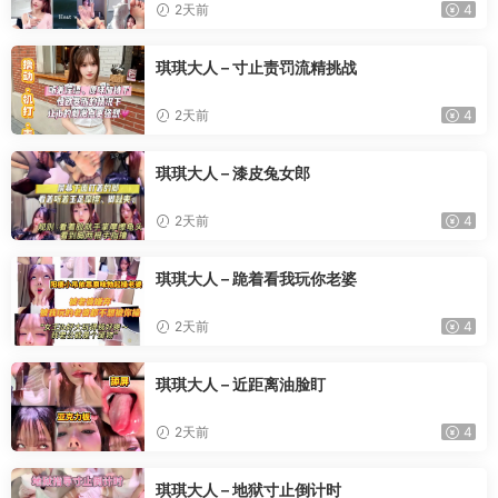
2天前
4
琪琪大人 – 寸止责罚流精挑战
2天前
4
琪琪大人 – 漆皮兔女郎
2天前
4
琪琪大人 – 跪着看我玩你老婆
2天前
4
琪琪大人 – 近距离油脸盯
2天前
4
琪琪大人 – 地狱寸止倒计时