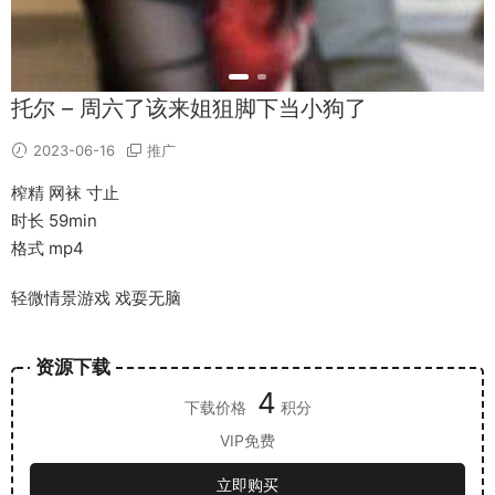
托尔 – 周六了该来姐狙脚下当小狗了
2023-06-16
推广
榨精 网袜 寸止
时长 59min
格式 mp4
轻微情景游戏 戏耍无脑
资源下载
4
下载价格
积分
VIP免费
立即购买