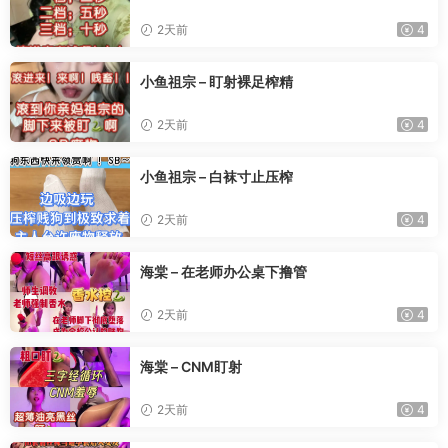
2天前
4
小鱼祖宗 – 盯射裸足榨精
2天前
4
小鱼祖宗 – 白袜寸止压榨
2天前
4
海棠 – 在老师办公桌下撸管
2天前
4
海棠 – CNM盯射
2天前
4