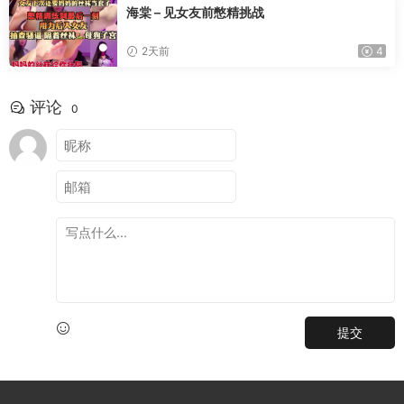
海棠 – 见女友前憋精挑战
2天前
4
评论
0
提交