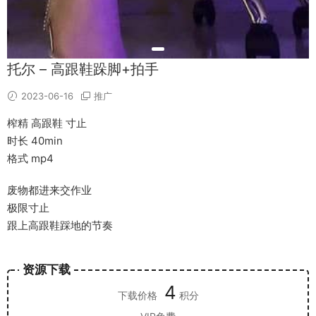
托尔 – 高跟鞋跺脚+拍手
2023-06-16
推广
榨精 高跟鞋 寸止
时长 40min
格式 mp4
废物都进来交作业
极限寸止
跟上高跟鞋踩地的节奏
资源下载
4
下载价格
积分