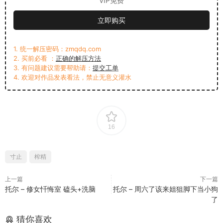
VIP免费
立即购买
1. 统一解压密码：zmqdq.com
2. 买前必看 ：
正确的解压方法
3. 有问题建议需要帮助请：
提交工单
4. 欢迎对作品发表看法，禁止无意义灌水
16
寸止
榨精
上一篇
下一篇
托尔 – 修女忏悔室 磕头+洗脑
托尔 – 周六了该来姐狙脚下当小狗
了
猜你喜欢