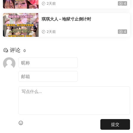
2天前
4
琪琪大人 – 地狱寸止倒计时
2天前
4
评论
0
提交