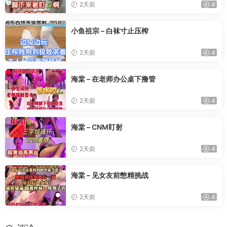
2天前
4
小鱼祖宗 – 白袜寸止压榨
2天前
4
海棠 – 在老师办公桌下撸管
2天前
4
海棠 – CNM盯射
2天前
4
海棠 – 见女友前憋精挑战
2天前
4