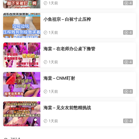
1天前
4
小鱼祖宗 – 白袜寸止压榨
1天前
4
海棠 – 在老师办公桌下撸管
1天前
4
海棠 – CNM盯射
1天前
4
海棠 – 见女友前憋精挑战
1天前
4