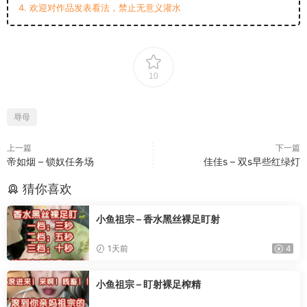
4. 欢迎对作品发表看法，禁止无意义灌水
10
辱母
上一篇
下一篇
帝如烟 – 锁奴任务场
佳佳s – 双s早些红绿灯
猜你喜欢
小鱼祖宗 – 香水黑丝裸足盯射
1天前
4
小鱼祖宗 – 盯射裸足榨精