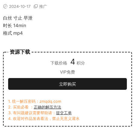
2024-10-17
推广
白丝 寸止 早泄
时长 14min
格式 mp4
资源下载
4
下载价格
积分
VIP免费
立即购买
1. 统一解压密码：zmqdq.com
2. 买前必看 ：
正确的解压方法
3. 有问题建议需要帮助请：
提交工单
4. 欢迎对作品发表看法，禁止无意义灌水