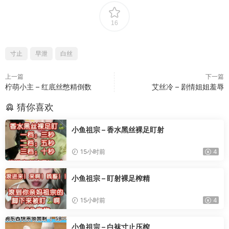
16
寸止
早泄
白丝
上一篇
下一篇
柠萌小主 – 红底丝憋精倒数
艾丝冷 – 剧情姐姐羞辱
猜你喜欢
小鱼祖宗 – 香水黑丝裸足盯射
15小时前
4
小鱼祖宗 – 盯射裸足榨精
15小时前
4
小鱼祖宗 – 白袜寸止压榨