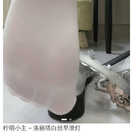
柠萌小主 – 洛丽塔白丝早泄灯