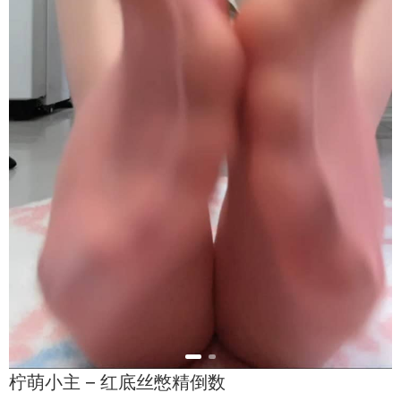
柠萌小主 – 红底丝憋精倒数