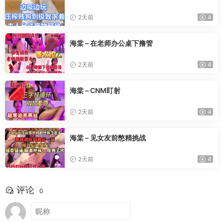
2天前
4
海棠 – 在老师办公桌下撸管
2天前
4
海棠 – CNM盯射
2天前
4
海棠 – 见女友前憋精挑战
2天前
4
评论
0