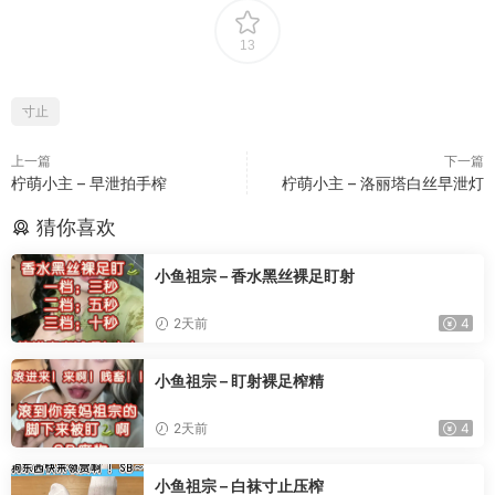
13
寸止
上一篇
下一篇
柠萌小主 – 早泄拍手榨
柠萌小主 – 洛丽塔白丝早泄灯
猜你喜欢
小鱼祖宗 – 香水黑丝裸足盯射
2天前
4
小鱼祖宗 – 盯射裸足榨精
2天前
4
小鱼祖宗 – 白袜寸止压榨