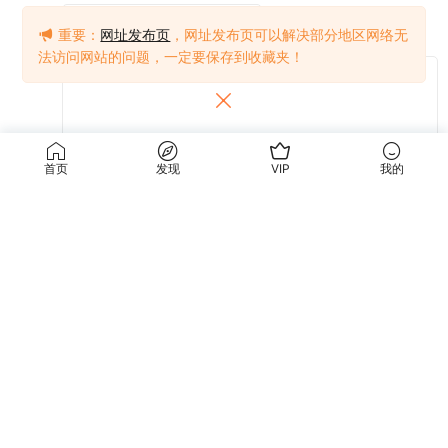
重要：
网址发布页
，网址发布页可以解决部分地区网络无
法访问网站的问题，一定要保存到收藏夹！
首页
发现
VIP
我的
提交
关于我们
使用条款
关于我们
关于隐私
联系我们
免责声明
使用条款
访问我们的网站，您确认您已经年满十八（18）岁和/或超过您所居住辖区的成