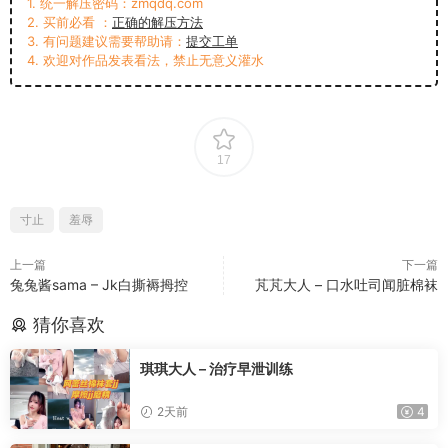
1. 统一解压密码：zmqdq.com
2. 买前必看 ：
正确的解压方法
3. 有问题建议需要帮助请：
提交工单
4. 欢迎对作品发表看法，禁止无意义灌水
17
寸止
羞辱
上一篇
下一篇
兔兔酱sama – Jk白撕褥拇控
芃芃大人 – 口水吐司闻脏棉袜
猜你喜欢
琪琪大人 – 治疗早泄训练
2天前
4