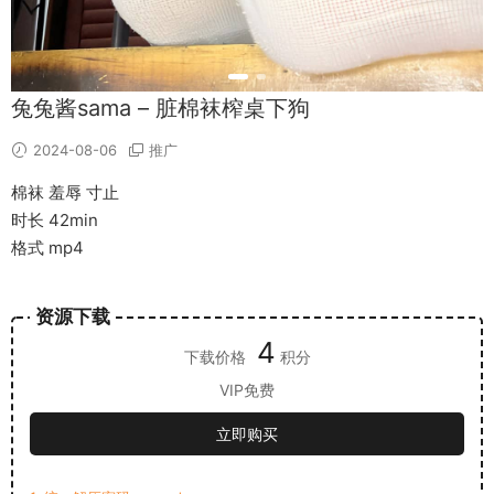
兔兔酱sama – 脏棉袜榨桌下狗
2024-08-06
推广
棉袜 羞辱 寸止
时长 42min
格式 mp4
资源下载
4
下载价格
积分
VIP免费
立即购买