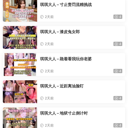
琪琪大人 – 寸止责罚流精挑战
2天前
4
琪琪大人 – 漆皮兔女郎
2天前
4
琪琪大人 – 跪着看我玩你老婆
2天前
4
琪琪大人 – 近距离油脸盯
2天前
4
琪琪大人 – 地狱寸止倒计时
2天前
4