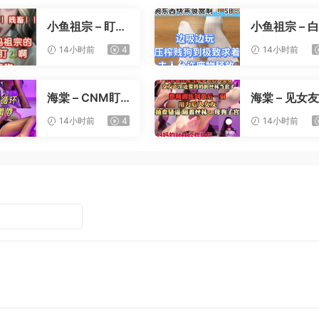
小鱼祖宗 – 盯射
小鱼祖宗 – 
裸足榨精
寸止压榨
14小时前
4
14小时前
海棠 – CNM盯
海棠 – 见女
射
憋精挑战
14小时前
4
14小时前