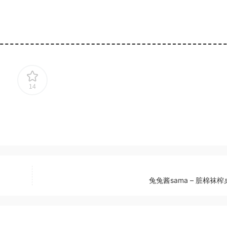
14
兔兔酱sama – 脏棉袜