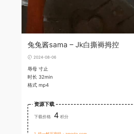
兔兔酱sama – Jk白撕褥拇控
2024-08-06
辱母 寸止
时长 32min
格式 mp4
资源下载
4
下载价格
积分
1. 统一解压密码：zmqdq.com