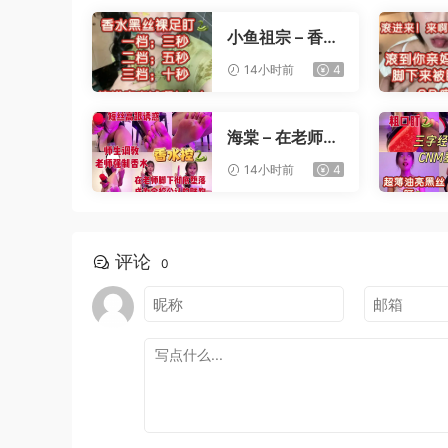
小鱼祖宗 – 香水
黑丝裸足盯射
14小时前
4
海棠 – 在老师办
公桌下撸管
14小时前
4
评论
0