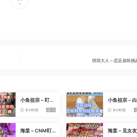
4
琪琪大人 – 恋足崩坏挑
小鱼祖宗 – 盯射
小鱼祖宗 – 
裸足榨精
寸止压榨
9小时前
4
9小时前
海棠 – CNM盯
海棠 – 见女
射
憋精挑战