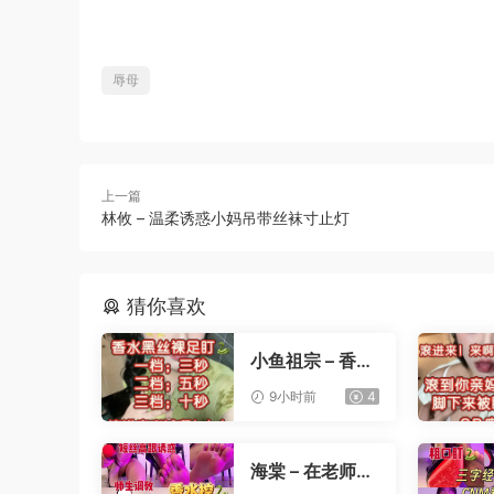
辱母
上一篇
林攸 – 温柔诱惑小妈吊带丝袜寸止灯
猜你喜欢
小鱼祖宗 – 香水
黑丝裸足盯射
9小时前
4
海棠 – 在老师办
公桌下撸管