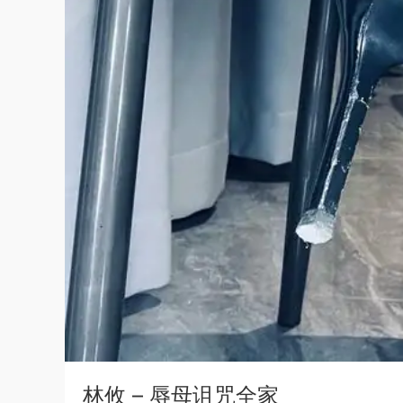
林攸 – 辱母诅咒全家