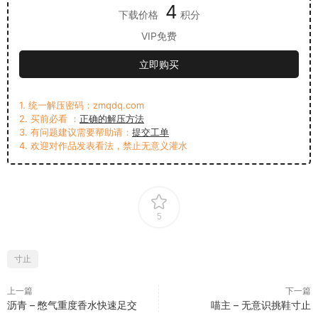
4
下载价格
积分
VIP免费
立即购买
1. 统一解压密码：zmqdq.com
2. 买前必看 ：
正确的解压方法
3. 有问题建议需要帮助请：
提交工单
4. 欢迎对作品发表看法，禁止无意义灌水
5
寸止
上一篇
下一篇
沥青 – 憋气重度香水快速足交
喵主 – 无意识挑鞋寸止