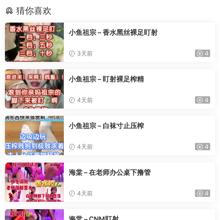
猜你喜欢
小鱼祖宗 – 香水黑丝裸足盯射
3天前
4
小鱼祖宗 – 盯射裸足榨精
4天前
4
小鱼祖宗 – 白袜寸止压榨
4天前
4
海棠 – 在老师办公桌下撸管
4天前
4
海棠 – CNM盯射