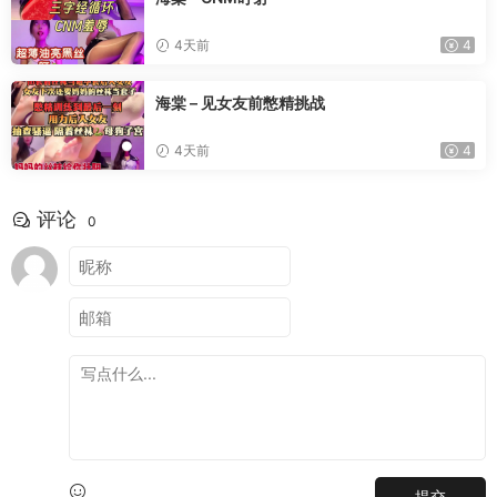
4天前
4
海棠 – 见女友前憋精挑战
4天前
4
评论
0
提交