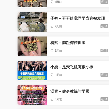
1周前
4
子衿 – 哥哥给我同学当狗被发现
2周前
4
楠熙 – 脚趾榨精训练
2周前
4
小姨 – 足穴飞机高跟寸榨
2周前
4
沥青 – 健身教练与学员
3周前
4