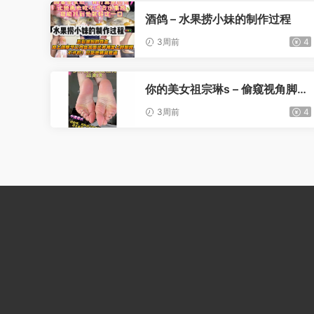
酒鸽 – 水果捞小妹的制作过程
3周前
4
你的美女祖宗琳s – 偷窥视角脚底
褶皱
3周前
4