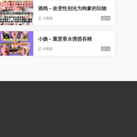
酒鸽 – 改变性别沦为狗爹的玩物
3周前
4
小姨 – 重度香水诱惑吞精
4周前
4