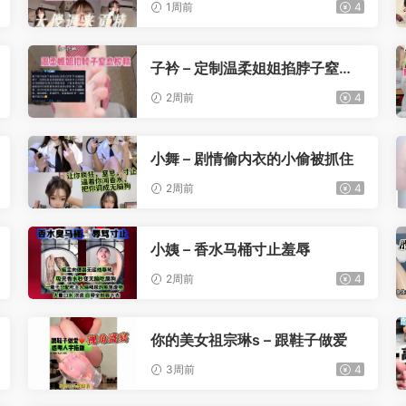
1周前
4
子衿 – 定制温柔姐姐掐脖子窒息
榨精
2周前
4
小舞 – 剧情偷内衣的小偷被抓住
2周前
4
小姨 – 香水马桶寸止羞辱
2周前
4
你的美女祖宗琳s – 跟鞋子做爱
3周前
4