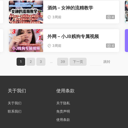
酒鸽 – 女神的流精教学
3周前
4
外网 – 小JB贱狗专属视频
3周前
4
1
2
3
...
39
下一页
跳转
关于我们
使用条款
关于我们
关于隐私
联系我们
免责声明
使用条款