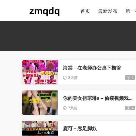
首页
最新发布
第一
海棠 – 在老师办公桌下撸管
3天前
4
你的美女祖宗琳s – 偷窥视频戏耍
早泄狗
7天前
4
鹿可 – 恋足脚奴