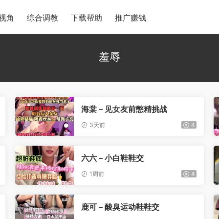
视角
综合调教
下载帮助
推广赚钱
羞辱
海棠 – 见女友前憋精挑战
3天前
4
六六 – 小白鞋鞋交
1周前
4
鹿可 – 酸臭运动鞋鞋交