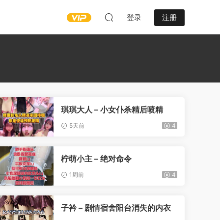
登录
注册
琪琪大人 – 小女仆杀精后喷精
5天前
4
柠萌小主 – 绝对命令
1周前
4
子衿 – 剧情宿舍阳台消失的内衣