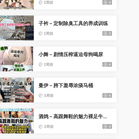
2周前
4
子衿 – 定制除臭工具的养成训练
2周前
4
小舞 – 剧情压榨逼迫母狗喝尿
2周前
4
曼伊 – 胯下羞辱浓痰马桶
3周前
4
酒鸽 – 高跟舞鞋的魅力裸足牛仔
裤
3周前
4