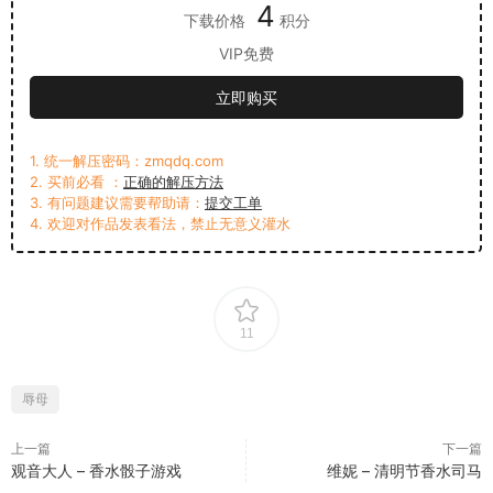
4
下载价格
积分
VIP免费
立即购买
1. 统一解压密码：zmqdq.com
2. 买前必看 ：
正确的解压方法
3. 有问题建议需要帮助请：
提交工单
4. 欢迎对作品发表看法，禁止无意义灌水
11
辱母
上一篇
下一篇
观音大人 – 香水骰子游戏
维妮 – 清明节香水司马