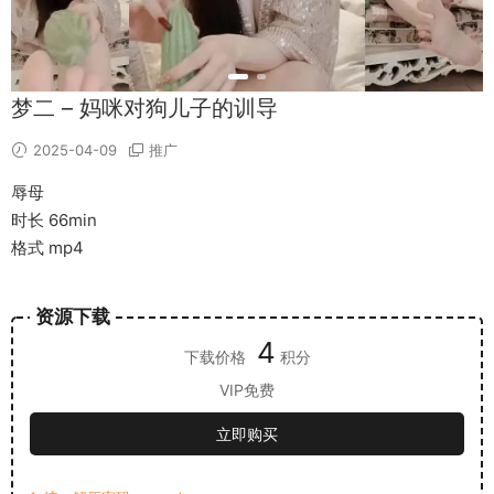
梦二 – 妈咪对狗儿子的训导
2025-04-09
推广
辱母
时长 66min
格式 mp4
资源下载
4
下载价格
积分
VIP免费
立即购买