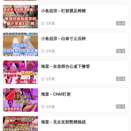
小鱼祖宗 – 盯射裸足榨精
2天前
4
小鱼祖宗 – 白袜寸止压榨
2天前
4
海棠 – 在老师办公桌下撸管
2天前
4
海棠 – CNM盯射
2天前
4
海棠 – 见女友前憋精挑战