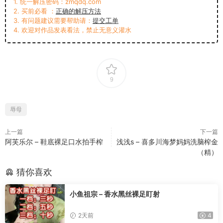
1. 统一解压密码：zmqdq.com
2. 买前必看 ：
正确的解压方法
3. 有问题建议需要帮助请：
提交工单
4. 欢迎对作品发表看法，禁止无意义灌水
9
辱母
上一篇
下一篇
阿芙乐尔 – 鞋底裸足口水拍手榨
浅浅s – 喜多川海梦妈妈洗脑榨金
（精）
猜你喜欢
小鱼祖宗 – 香水黑丝裸足盯射
2天前
4