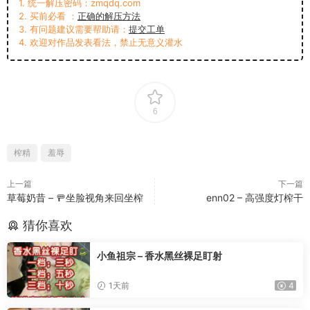
1. 统一解压密码：zmqdq.com
2. 买前必看 ：
正确的解压方法
3. 有问题建议需要帮助请：
提交工单
4. 欢迎对作品发表看法，禁止无意义灌水
6
榨精
羞辱
上一篇
下一篇
草莓奶昔 – 🚥坐脸视角来回坐榨
enn02 – 高强度灯榨干
猜你喜欢
小鱼祖宗 – 香水黑丝裸足盯射
1天前
4