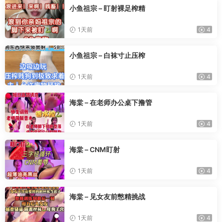
小鱼祖宗 – 盯射裸足榨精
1天前
4
小鱼祖宗 – 白袜寸止压榨
1天前
4
海棠 – 在老师办公桌下撸管
1天前
4
海棠 – CNM盯射
1天前
4
海棠 – 见女友前憋精挑战
1天前
4