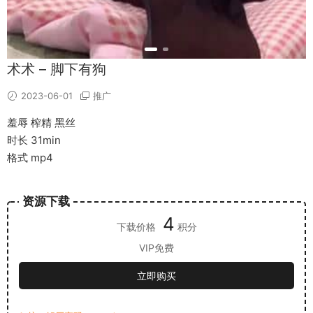
术术 – 脚下有狗
2023-06-01
推广
羞辱 榨精 黑丝
时长 31min
格式 mp4
资源下载
4
下载价格
积分
VIP免费
立即购买