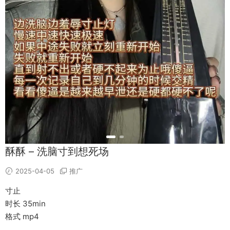
酥酥 – 洗脑寸到想死场
2025-04-05
推广
寸止
时长 35min
格式 mp4