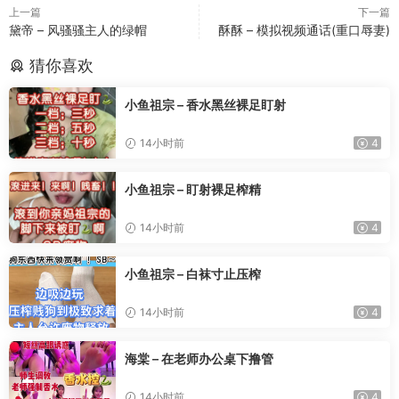
上一篇
下一篇
黛帝 – 风骚骚主人的绿帽
酥酥 – 模拟视频通话(重口辱妻)
猜你喜欢
小鱼祖宗 – 香水黑丝裸足盯射
14小时前
4
小鱼祖宗 – 盯射裸足榨精
14小时前
4
小鱼祖宗 – 白袜寸止压榨
14小时前
4
海棠 – 在老师办公桌下撸管
14小时前
4