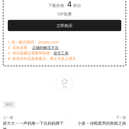
4
下载价格
积分
VIP免费
立即购买
1. 统一解压密码：zmqdq.com
2. 买前必看 ：
正确的解压方法
3. 有问题建议需要帮助请：
提交工单
4. 欢迎对作品发表看法，禁止无意义灌水
29
雌堕
上一篇
下一篇
妍大大 – 一声妈撸一下在妈妈脚下
小麦 – 绿帽废男的救赎之路