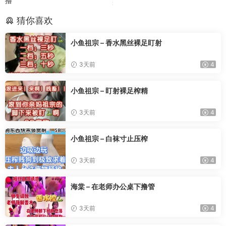
撸
猜你喜欢
小鱼祖宗 – 香水黑丝裸足盯射
3天前
4
小鱼祖宗 – 盯射裸足榨精
3天前
4
小鱼祖宗 – 白袜寸止压榨
3天前
4
海棠 – 在老师办公桌下撸管
3天前
4