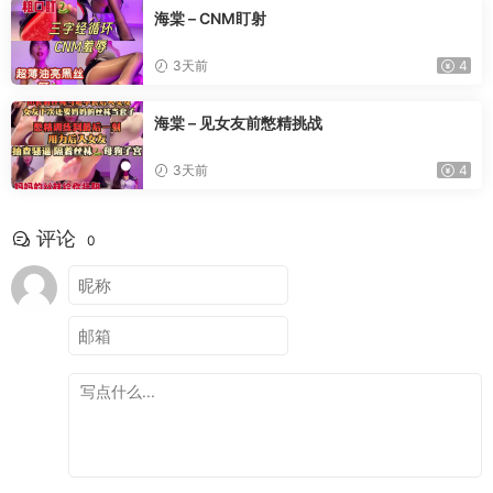
海棠 – CNM盯射
3天前
4
海棠 – 见女友前憋精挑战
3天前
4
评论
0