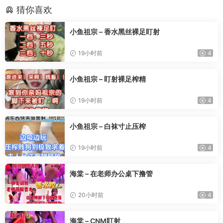
猜你喜欢
小鱼祖宗 – 香水黑丝裸足盯射
19小时前
4
小鱼祖宗 – 盯射裸足榨精
19小时前
4
小鱼祖宗 – 白袜寸止压榨
19小时前
4
海棠 – 在老师办公桌下撸管
20小时前
4
海棠 – CNM盯射