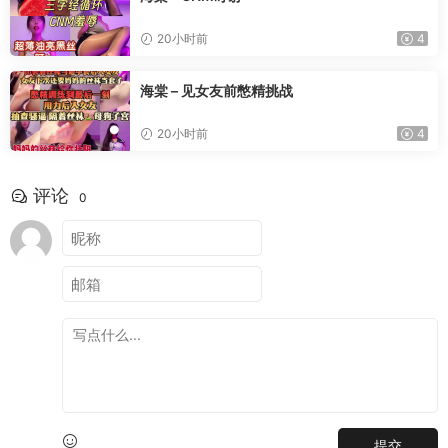
20小时前
4
海棠 – 见女友前憋精挑战
20小时前
4
评论
0
提交