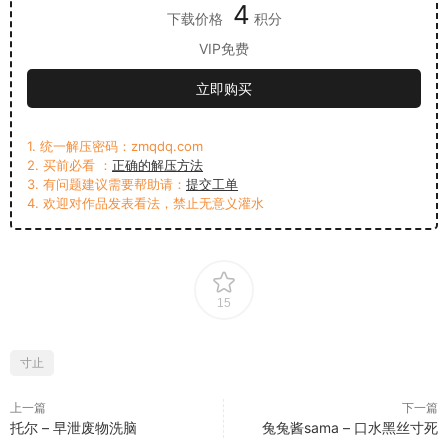
4
下载价格
积分
VIP免费
立即购买
1. 统一解压密码：zmqdq.com
2. 买前必看 ：
正确的解压方法
3. 有问题建议需要帮助请：
提交工单
4. 欢迎对作品发表看法，禁止无意义灌水
15
寸止
上一篇
下一篇
托尔 – 早泄废物洗脑
兔兔酱sama – 口水黑丝寸死