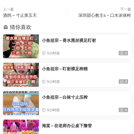
上一篇
下一篇
酒鸽 – 寸止第五天
深圳甜心教主s – 口水浓痰榨
猜你喜欢
小鱼祖宗 – 香水黑丝裸足盯射
5小时前
4
小鱼祖宗 – 盯射裸足榨精
5小时前
4
小鱼祖宗 – 白袜寸止压榨
5小时前
4
海棠 – 在老师办公桌下撸管