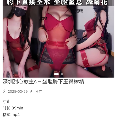
深圳甜心教主s – 坐脸胯下玉臀榨精
2025-03-29
推广
寸止
时长 39min
格式 mp4