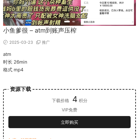
小鱼爹很 – atm到账声压榨
2025-03-23
推广
atm
时长 26min
格式 mp4
资源下载
4
下载价格
积分
VIP免费
立即购买