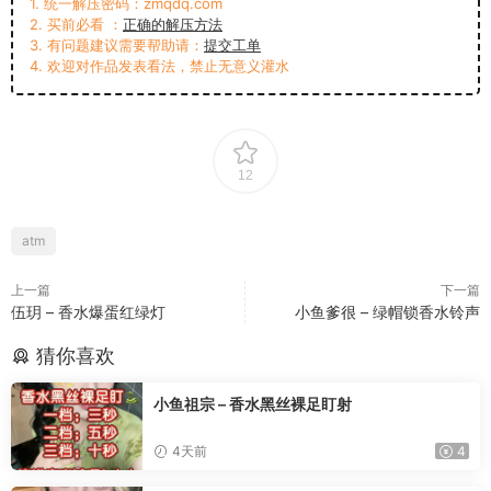
1. 统一解压密码：zmqdq.com
2. 买前必看 ：
正确的解压方法
3. 有问题建议需要帮助请：
提交工单
4. 欢迎对作品发表看法，禁止无意义灌水
12
atm
上一篇
下一篇
伍玥 – 香水爆蛋红绿灯
小鱼爹很 – 绿帽锁香水铃声
猜你喜欢
小鱼祖宗 – 香水黑丝裸足盯射
4天前
4