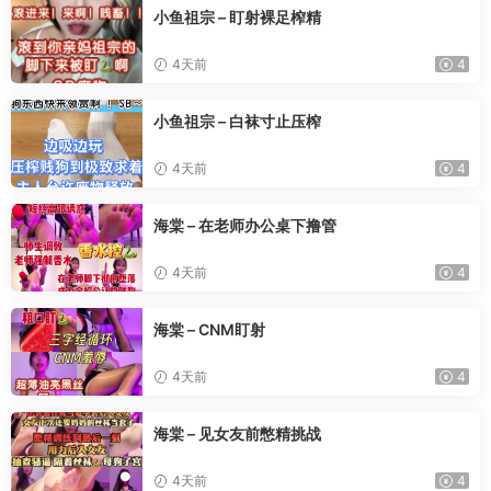
小鱼祖宗 – 盯射裸足榨精
4天前
4
小鱼祖宗 – 白袜寸止压榨
4天前
4
海棠 – 在老师办公桌下撸管
4天前
4
海棠 – CNM盯射
4天前
4
海棠 – 见女友前憋精挑战
4天前
4