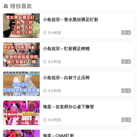
猜你喜欢
小鱼祖宗 – 香水黑丝裸足盯射
5小时前
4
小鱼祖宗 – 盯射裸足榨精
5小时前
4
小鱼祖宗 – 白袜寸止压榨
5小时前
4
海棠 – 在老师办公桌下撸管
5小时前
4
海棠 – CNM盯射