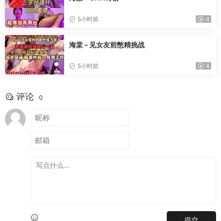
5小时前
4
海棠 – 见女友前憋精挑战
5小时前
4
评论
0
提交