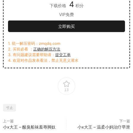
4
下载价格
积分
VIP免费
立即购买
1. 统一解压密码：zmqdq.com
2. 买前必看 ：
正确的解压方法
3. 有问题建议需要帮助请：
提交工单
4. 欢迎对作品发表看法，禁止无意义灌水
13
寸止
上一篇
下一篇
小x大王 – 酸臭船袜羞辱脚奴
小x大王 – 温柔小妈治疗早泄