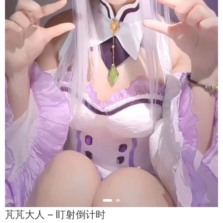
芃芃大人 – 盯射倒计时