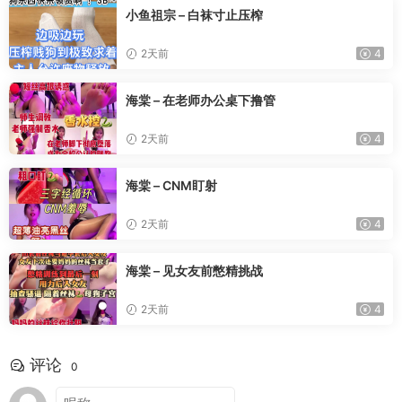
小鱼祖宗 – 白袜寸止压榨
2天前
4
海棠 – 在老师办公桌下撸管
2天前
4
海棠 – CNM盯射
2天前
4
海棠 – 见女友前憋精挑战
2天前
4
评论
0