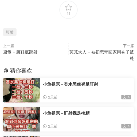
11
盯射
上一篇
下一篇
黛帝 – 脏鞋底踩射
芃芃大人 – 被初恋带回家用袜子破
处
猜你喜欢
小鱼祖宗 – 香水黑丝裸足盯射
2天前
4
小鱼祖宗 – 盯射裸足榨精
2天前
4