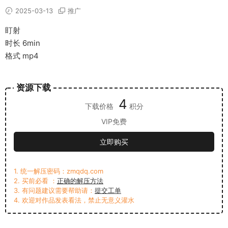
2025-03-13
推广
盯射
时长 6min
格式 mp4
资源下载
4
下载价格
积分
VIP免费
立即购买
1. 统一解压密码：zmqdq.com
2. 买前必看 ：
正确的解压方法
3. 有问题建议需要帮助请：
提交工单
4. 欢迎对作品发表看法，禁止无意义灌水