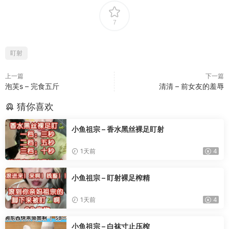
7
盯射
上一篇
下一篇
泡芙s – 完食五斤
清清 – 前女友的羞辱
猜你喜欢
小鱼祖宗 – 香水黑丝裸足盯射
1天前
4
小鱼祖宗 – 盯射裸足榨精
1天前
4
小鱼祖宗 – 白袜寸止压榨