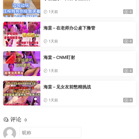
1天前
4
海棠 – 在老师办公桌下撸管
1天前
4
海棠 – CNM盯射
1天前
4
海棠 – 见女友前憋精挑战
1天前
4
评论
0