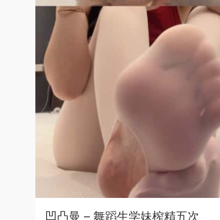
凹凸曼 – 舞蹈生学妹榨精五次