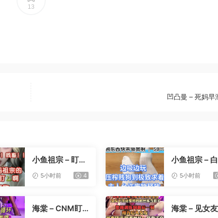
13
凹凸曼 – 死妈
小鱼祖宗 – 盯射
小鱼祖宗 – 
裸足榨精
寸止压榨
5小时前
4
5小时前
海棠 – CNM盯
海棠 – 见女