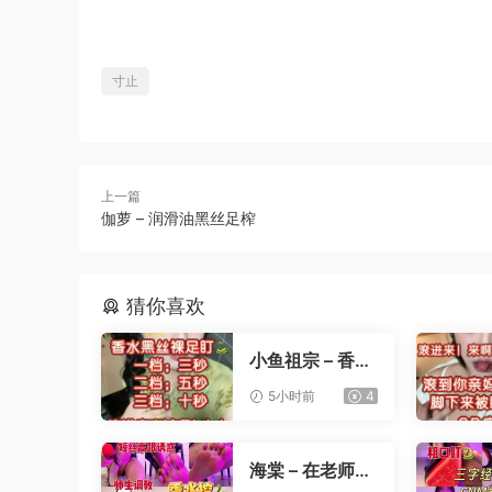
寸止
上一篇
伽萝 – 润滑油黑丝足榨
猜你喜欢
小鱼祖宗 – 香水
黑丝裸足盯射
5小时前
4
海棠 – 在老师办