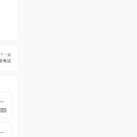
下一篇
早泄考试
白袜
4
友前