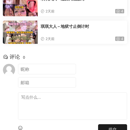
2天前
4
琪琪大人 – 地狱寸止倒计时
2天前
4
评论
0
提交