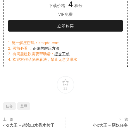
4
下载价格
积分
VIP免费
立即购买
1. 统一解压密码：zmqdq.com
2. 买前必看 ：
正确的解压方法
3. 有问题建议需要帮助请：
提交工单
4. 欢迎对作品发表看法，禁止无意义灌水
22
任务
羞辱
上一篇
下一篇
小x大王 – 超浓口水香水榨干
小x大王 – 厕奴任务