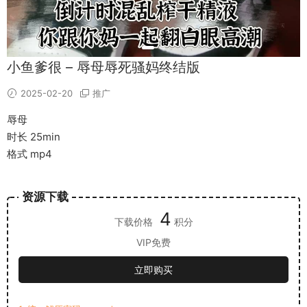
小鱼爹很 – 辱母辱死骚妈终结版
2025-02-20
推广
辱母
时长 25min
格式 mp4
资源下载
4
下载价格
积分
VIP免费
立即购买