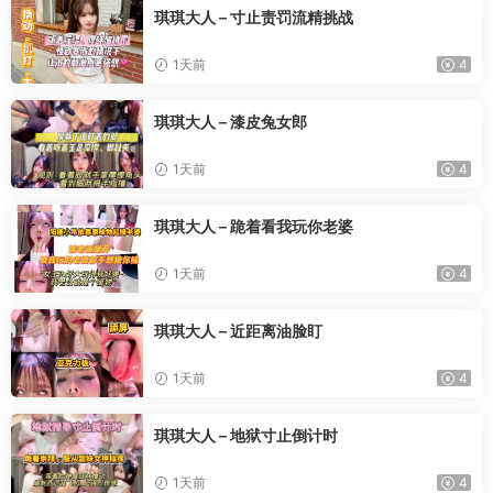
琪琪大人 – 寸止责罚流精挑战
1天前
4
琪琪大人 – 漆皮兔女郎
1天前
4
琪琪大人 – 跪着看我玩你老婆
1天前
4
琪琪大人 – 近距离油脸盯
1天前
4
琪琪大人 – 地狱寸止倒计时
1天前
4