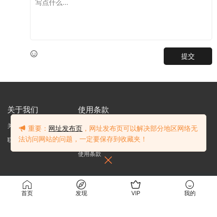
提交
关于我们
使用条款
关于我们
关于隐私
重要：
网址发布页
，网址发布页可以解决部分地区网络无
法访问网站的问题，一定要保存到收藏夹！
联系我们
免责声明
使用条款
访问我们的网站，您确认您已经年满十八（18）岁和/或超过您所居住辖区的成
年年龄。
首页
发现
VIP
我的
站内大部分资源收集于网络，若侵犯了您的合法权益，请联系我们。