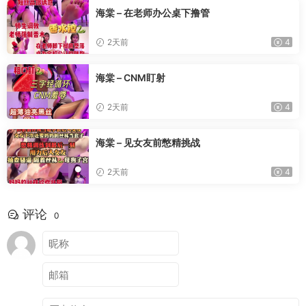
海棠 – 在老师办公桌下撸管
2天前
4
海棠 – CNM盯射
2天前
4
海棠 – 见女友前憋精挑战
2天前
4
评论
0