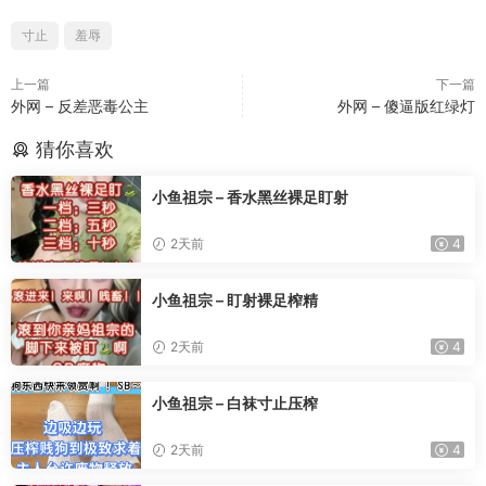
寸止
羞辱
上一篇
下一篇
外网 – 反差恶毒公主
外网 – 傻逼版红绿灯
猜你喜欢
小鱼祖宗 – 香水黑丝裸足盯射
2天前
4
小鱼祖宗 – 盯射裸足榨精
2天前
4
小鱼祖宗 – 白袜寸止压榨
2天前
4