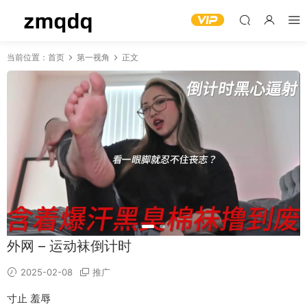
当前位置：
首页
第一视角
正文
外网 – 运动袜倒计时
2025-02-08
推广
寸止 羞辱