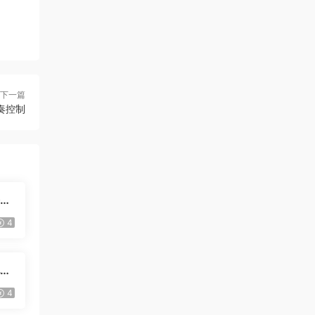
下一篇
节奏控制
漆皮
4
地狱
4