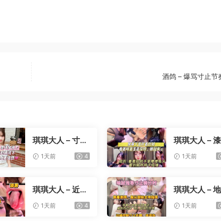
酒鸽 – 爆骂寸止
琪琪大人 – 寸止
琪琪大人 – 
责罚流精挑战
兔女郎
1天前
4
1天前
琪琪大人 – 近距
琪琪大人 – 
离油脸盯
寸止倒计时
1天前
4
1天前