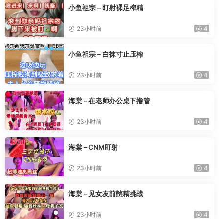
小鱼祖宗 – 盯射裸足榨精
23小时前
4
小鱼祖宗 – 白袜寸止压榨
23小时前
4
海棠 – 在老师办公桌下撸管
23小时前
4
海棠 – CNM盯射
23小时前
4
海棠 – 见女友前憋精挑战
23小时前
4