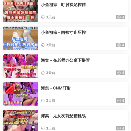
小鱼祖宗 – 盯射裸足榨精
3天前
4
小鱼祖宗 – 白袜寸止压榨
3天前
4
海棠 – 在老师办公桌下撸管
3天前
4
海棠 – CNM盯射
3天前
4
海棠 – 见女友前憋精挑战
3天前
4