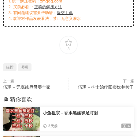
1. 统一解压密码：zmqdq.com
2. 买前必看 ：
正确的解压方法
3. 有问题建议需要帮助请：
提交工单
4. 欢迎对作品发表看法，禁止无意义灌水
8
绿帽
辱母
上一篇
下一篇
伍玥 – 无底线辱母辱全家
伍玥 – 护士治疗阳痿奴并榨干
猜你喜欢
小鱼祖宗 – 香水黑丝裸足盯射
3天前
4