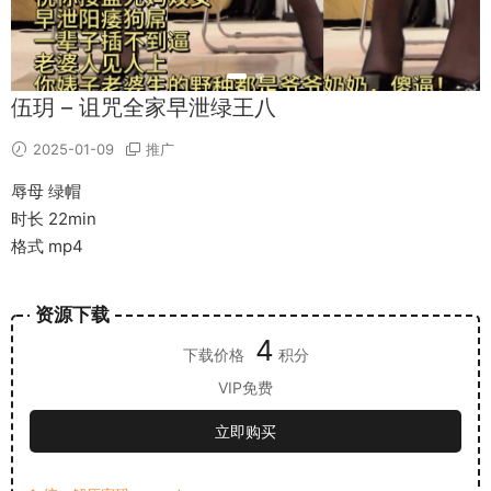
伍玥 – 诅咒全家早泄绿王八
2025-01-09
推广
辱母 绿帽
时长 22min
格式 mp4
资源下载
4
下载价格
积分
VIP免费
立即购买