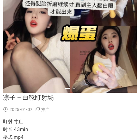
凉子 – 白靴盯射场
2025-01-07
推广
盯射 寸止
时长 43min
格式 mp4