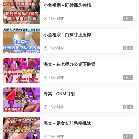
小鱼祖宗 – 盯射裸足榨精
15小时前
4
小鱼祖宗 – 白袜寸止压榨
15小时前
4
海棠 – 在老师办公桌下撸管
15小时前
4
海棠 – CNM盯射
15小时前
4
海棠 – 见女友前憋精挑战
15小时前
4