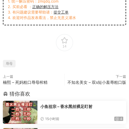
1. 统一解压密码：zmqdq.com
2. 买前必看 ：
正确的解压方法
3. 有问题建议需要帮助请：
提交工单
4. 欢迎对作品发表看法，禁止无意义灌水
14
辱母
上一篇
下一篇
楠熙 – 死妈粗口辱母榨精
不知名美女 – 双s短小羞辱粗口版
猜你喜欢
小鱼祖宗 – 香水黑丝裸足盯射
15小时前
4