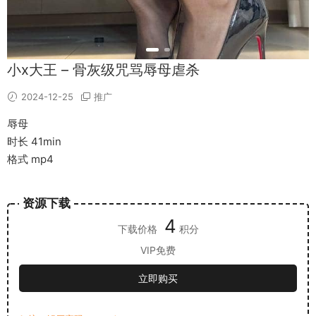
小x大王 – 骨灰级咒骂辱母虐杀
2024-12-25
推广
辱母
时长 41min
格式 mp4
资源下载
4
下载价格
积分
VIP免费
立即购买