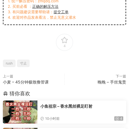
1. 统一解压密码：zmqdq.com
2. 买前必看 ：
正确的解压方法
3. 有问题建议需要帮助请：
提交工单
4. 欢迎对作品发表看法，禁止无意义灌水
4
rush
寸止
上一篇
下一篇
小麦 – 45分钟极致撸管课
晚晚 – 手丝鬼责
猜你喜欢
小鱼祖宗 – 香水黑丝裸足盯射
10小时前
4