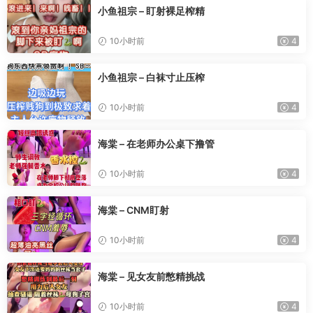
小鱼祖宗 – 盯射裸足榨精
10小时前
4
小鱼祖宗 – 白袜寸止压榨
10小时前
4
海棠 – 在老师办公桌下撸管
10小时前
4
海棠 – CNM盯射
10小时前
4
海棠 – 见女友前憋精挑战
10小时前
4