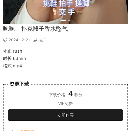
晚晚 – 扑克骰子香水憋气
2024-12-21
推广
寸止 rush
时长 63min
格式 mp4
资源下载
4
下载价格
积分
VIP免费
立即购买