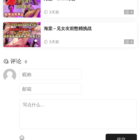
3天前
4
海棠 – 见女友前憋精挑战
3天前
4
评论
0
提交