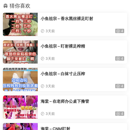
猜你喜欢
小鱼祖宗 – 香水黑丝裸足盯射
3天前
4
小鱼祖宗 – 盯射裸足榨精
3天前
4
小鱼祖宗 – 白袜寸止压榨
3天前
4
海棠 – 在老师办公桌下撸管
3天前
4
海棠 – CNM盯射