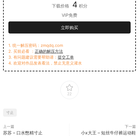
4
下载价格
积分
VIP免费
立即购买
1. 统一解压密码：zmqdq.com
2. 买前必看 ：
正确的解压方法
3. 有问题建议需要帮助请：
提交工单
4. 欢迎对作品发表看法，禁止无意义灌水
22
寸止
上一篇
下一篇
苏苏 – 口水憋精寸止
小x大王 – 短丝牛仔裤运动鞋