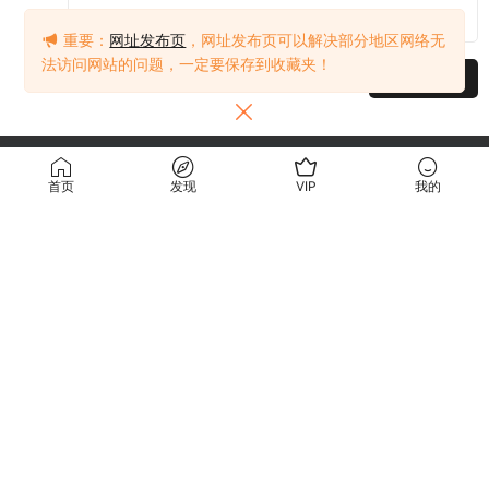
重要：
网址发布页
，网址发布页可以解决部分地区网络无
法访问网站的问题，一定要保存到收藏夹！
提交
首页
发现
VIP
我的
关于我们
使用条款
关于我们
关于隐私
联系我们
免责声明
使用条款
访问我们的网站，您确认您已经年满十八（18）岁和/或超过您所居住辖区的成
年年龄。
站内大部分资源收集于网络，若侵犯了您的合法权益，请联系我们。