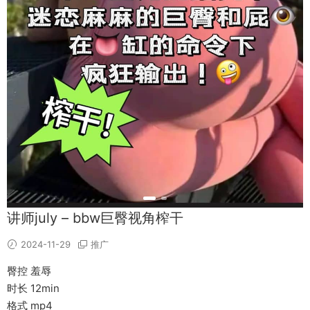
讲师july – bbw巨臀视角榨干
2024-11-29
推广
臀控 羞辱
时长 12min
格式 mp4