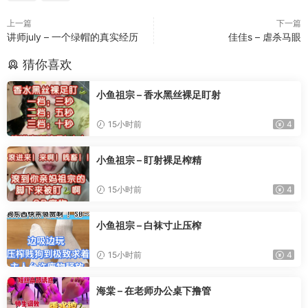
上一篇
下一篇
讲师july – 一个绿帽的真实经历
佳佳s – 虐杀马眼
猜你喜欢
小鱼祖宗 – 香水黑丝裸足盯射
15小时前
4
小鱼祖宗 – 盯射裸足榨精
15小时前
4
小鱼祖宗 – 白袜寸止压榨
15小时前
4
海棠 – 在老师办公桌下撸管