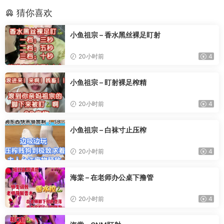
猜你喜欢
小鱼祖宗 – 香水黑丝裸足盯射
20小时前
4
小鱼祖宗 – 盯射裸足榨精
20小时前
4
小鱼祖宗 – 白袜寸止压榨
20小时前
4
海棠 – 在老师办公桌下撸管
20小时前
4