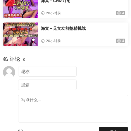
海棠 – CNM盯射
20小时前
4
海棠 – 见女友前憋精挑战
20小时前
4
评论
0