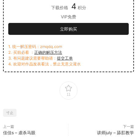
4
下载价格
积分
VIP免费
立即购买
1. 统一解压密码：zmqdq.com
2. 买前必看 ：
正确的解压方法
3. 有问题建议需要帮助请：
提交工单
4. 欢迎对作品发表看法，禁止无意义灌水
11
寸止
上一篇
下一篇
佳佳s – 虐杀马眼
讲师july – 舔肛教学