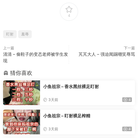
4
盯射
羞辱
上一篇
下一篇
清清 – 偷鞋子的变态老师被学生发
芃芃大人 – 强迫闻踢嘲笑辱骂
现
猜你喜欢
小鱼祖宗 – 香水黑丝裸足盯射
3天前
4
小鱼祖宗 – 盯射裸足榨精
3天前
4