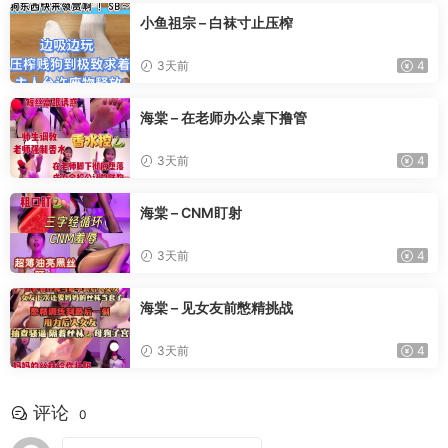
小鱼祖宗 – 白袜寸止压榨
3天前
4
海棠 – 在老师办公桌下撸管
3天前
4
海棠 – CNM盯射
3天前
4
海棠 – 见女友前憋精挑战
3天前
4
评论
0