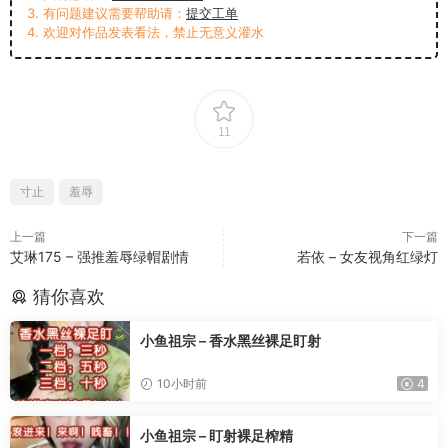
3. 有问题建议需要帮助请：
提交工单
4. 欢迎对作品发表看法，禁止无意义灌水
11
寸止
羞辱
上一篇
下一篇
艾琳175 – 强推羞辱绿帽剧情
若依 – 女友视角红绿灯
猜你喜欢
小鱼祖宗 – 香水黑丝裸足盯射
10小时前
4
小鱼祖宗 – 盯射裸足榨精