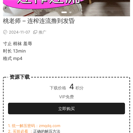
桃老师 – 连榨连流撸到发昏
2024-11-07
推广
寸止 棉袜 羞辱
时长 13min
格式 mp4
资源下载
4
下载价格
积分
VIP免费
立即购买
1. 统一解压密码：zmqdq.com
2. 买前必看 ：
正确的解压方法