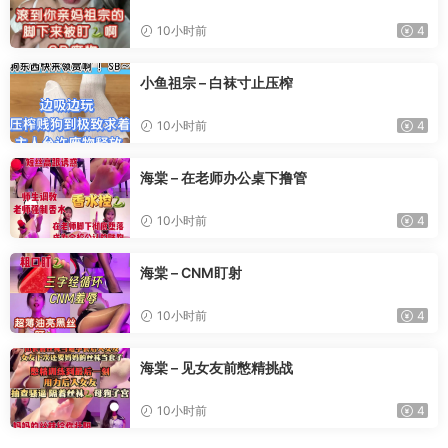
10小时前
4
小鱼祖宗 – 白袜寸止压榨
10小时前
4
海棠 – 在老师办公桌下撸管
10小时前
4
海棠 – CNM盯射
10小时前
4
海棠 – 见女友前憋精挑战
10小时前
4