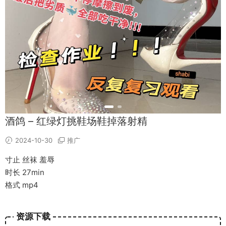
酒鸽 – 红绿灯挑鞋场鞋掉落射精
2024-10-30
推广
寸止 丝袜 羞辱
时长 27min
格式 mp4
资源下载