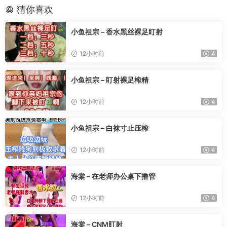
猜你喜欢
小鱼祖宗 – 香水黑丝裸足盯射
12小时前
4
小鱼祖宗 – 盯射裸足榨精
12小时前
4
小鱼祖宗 – 白袜寸止压榨
12小时前
4
海棠 – 在老师办公桌下撸管
12小时前
4
海棠 – CNM盯射