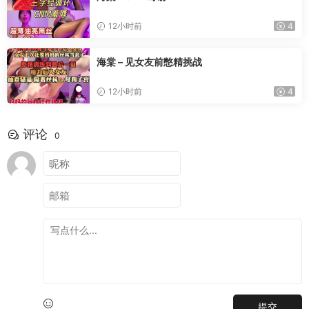
12小时前
4
海棠 – 见女友前憋精挑战
12小时前
4
评论
0
提交