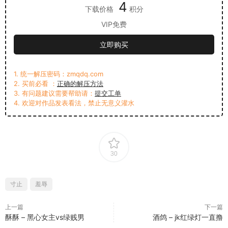
4
下载价格
积分
VIP免费
立即购买
1. 统一解压密码：zmqdq.com
2. 买前必看 ：
正确的解压方法
3. 有问题建议需要帮助请：
提交工单
4. 欢迎对作品发表看法，禁止无意义灌水
30
寸止
羞辱
上一篇
下一篇
酥酥 – 黑心女主vs绿贱男
酒鸽 – jk红绿灯一直撸