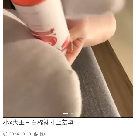
小x大王 – 白棉袜寸止羞辱
2024-10-10
推广