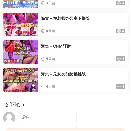
4天前
4
海棠 – 在老师办公桌下撸管
4天前
4
海棠 – CNM盯射
4天前
4
海棠 – 见女友前憋精挑战
4天前
4
评论
0