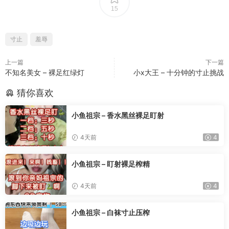
15
寸止
羞辱
上一篇
下一篇
不知名美女 – 裸足红绿灯
小x大王 – 十分钟的寸止挑战
猜你喜欢
小鱼祖宗 – 香水黑丝裸足盯射
4天前
4
小鱼祖宗 – 盯射裸足榨精
4天前
4
小鱼祖宗 – 白袜寸止压榨