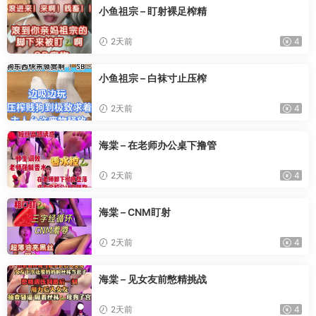
小鱼祖宗 – 盯射裸足榨精
2天前
4
小鱼祖宗 – 白袜寸止压榨
2天前
4
海棠 – 在老师办公桌下撸管
2天前
4
海棠 – CNM盯射
2天前
4
海棠 – 见女友前憋精挑战
2天前
4