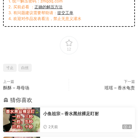
1. 统一解压密码：zmqdq.com
2. 买前必看 ：
正确的解压方法
3. 有问题建议需要帮助请：
提交工单
4. 欢迎对作品发表看法，禁止无意义灌水
12
寸止
白丝
上一篇
下一篇
酥酥 – 辱母场
瑶瑶 – 香水龟责
猜你喜欢
小鱼祖宗 – 香水黑丝裸足盯射
2天前
4