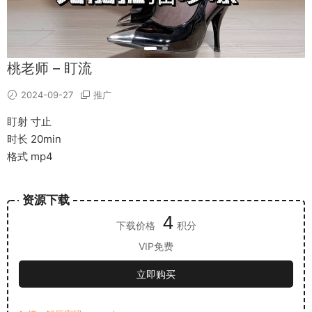
桃老师 – 盯流
2024-09-27
推广
盯射 寸止
时长 20min
格式 mp4
资源下载
4
下载价格
积分
VIP免费
立即购买