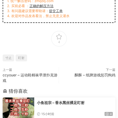
1. 统一解压密码：zmqdq.com
2. 买前必看 ：
正确的解压方法
3. 有问题建议需要帮助请：
提交工单
4. 欢迎对作品发表看法，禁止无意义灌水
4
寸止
盯射
上一篇
下一篇
ccyouer – 运动鞋棉袜早泄扑克游
酥酥 – 纸牌游戏惩罚狗鸡
戏
猜你喜欢
小鱼祖宗 – 香水黑丝裸足盯射
15小时前
4