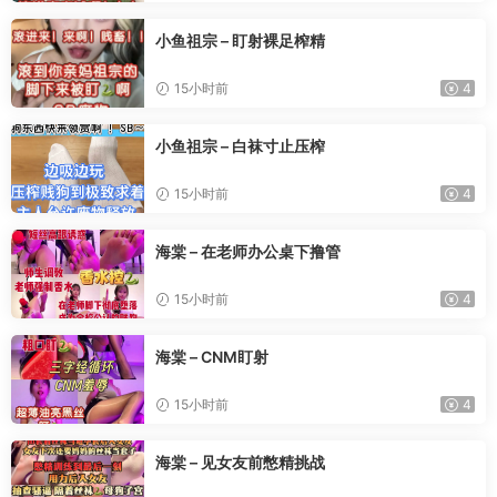
小鱼祖宗 – 盯射裸足榨精
15小时前
4
小鱼祖宗 – 白袜寸止压榨
15小时前
4
海棠 – 在老师办公桌下撸管
15小时前
4
海棠 – CNM盯射
15小时前
4
海棠 – 见女友前憋精挑战