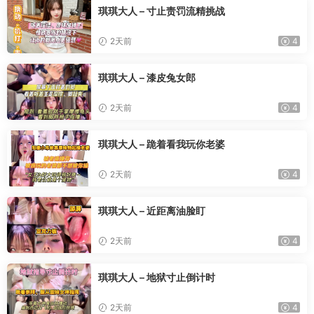
琪琪大人 – 寸止责罚流精挑战
2天前
4
琪琪大人 – 漆皮兔女郎
2天前
4
琪琪大人 – 跪着看我玩你老婆
2天前
4
琪琪大人 – 近距离油脸盯
2天前
4
琪琪大人 – 地狱寸止倒计时
2天前
4