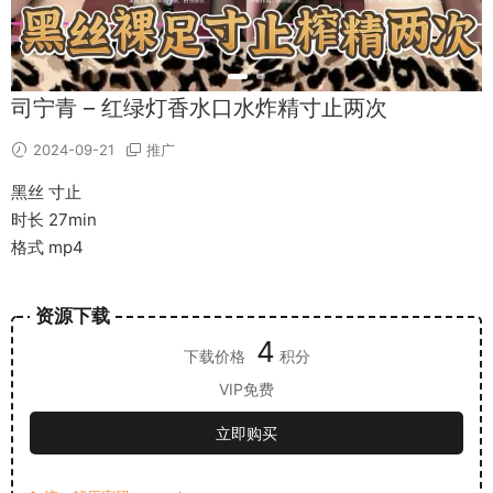
司宁青 – 红绿灯香水口水炸精寸止两次
2024-09-21
推广
黑丝 寸止
时长 27min
格式 mp4
资源下载
4
下载价格
积分
VIP免费
立即购买