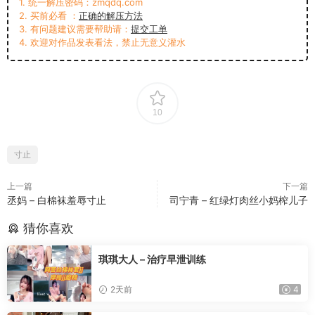
1. 统一解压密码：zmqdq.com
2. 买前必看 ：
正确的解压方法
3. 有问题建议需要帮助请：
提交工单
4. 欢迎对作品发表看法，禁止无意义灌水
10
寸止
上一篇
下一篇
丞妈 – 白棉袜羞辱寸止
司宁青 – 红绿灯肉丝小妈榨儿子
猜你喜欢
琪琪大人 – 治疗早泄训练
2天前
4