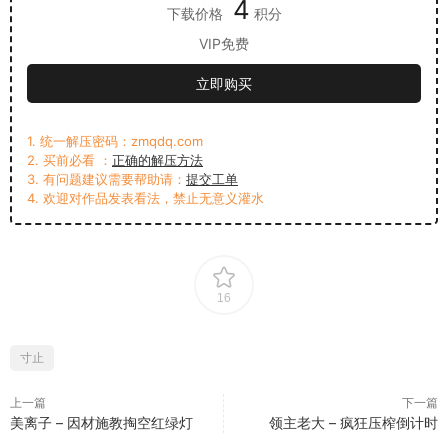
4
下载价格
积分
VIP免费
立即购买
1. 统一解压密码：zmqdq.com
2. 买前必看 ：
正确的解压方法
3. 有问题建议需要帮助请：
提交工单
4. 欢迎对作品发表看法，禁止无意义灌水
16
寸止
上一篇
下一篇
美离子 – 因材施教掏空红绿灯
领主老大 – 疯狂压榨倒计时