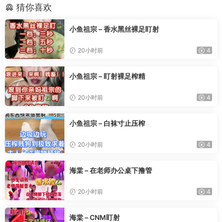
猜你喜欢
小鱼祖宗 – 香水黑丝裸足盯射
20小时前
4
小鱼祖宗 – 盯射裸足榨精
20小时前
4
小鱼祖宗 – 白袜寸止压榨
20小时前
4
海棠 – 在老师办公桌下撸管
20小时前
4
海棠 – CNM盯射