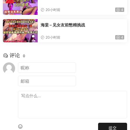
20小时前
4
海棠 – 见女友前憋精挑战
20小时前
4
评论
0
提交