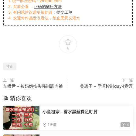
1. 统一解压密码：zmqdq.com
2. 买前必看 ：
正确的解压方法
3. 有问题建议需要帮助请：
提交工单
4. 欢迎对作品发表看法，禁止无意义灌水
6
寸止
上一篇
下一篇
车模尹 – 被妈妈按头强制舔内裤
美离子 – 早泻悾制day4意淫
猜你喜欢
小鱼祖宗 – 香水黑丝裸足盯射
1天前
4