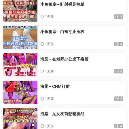
小鱼祖宗 – 盯射裸足榨精
1天前
4
小鱼祖宗 – 白袜寸止压榨
1天前
4
海棠 – 在老师办公桌下撸管
1天前
4
海棠 – CNM盯射
1天前
4
海棠 – 见女友前憋精挑战
1天前
4