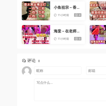
小鱼祖宗 – 香水
黑丝裸足盯射
11小时前
4
海棠 – 在老师办
公桌下撸管
11小时前
4
评论
0