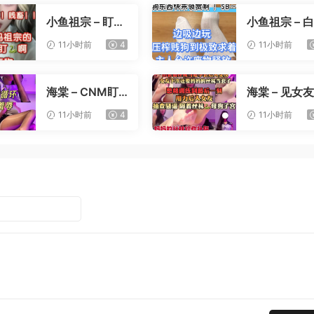
小鱼祖宗 – 盯射
小鱼祖宗 – 
裸足榨精
寸止压榨
11小时前
4
11小时前
海棠 – CNM盯
海棠 – 见女
射
憋精挑战
11小时前
4
11小时前