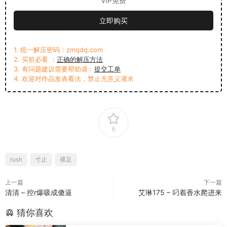
VIP免费
立即购买
1. 统一解压密码：zmqdq.com
2. 买前必看 ：
正确的解压方法
3. 有问题建议需要帮助请：
提交工单
4. 欢迎对作品发表看法，禁止无意义灌水
6
rush
寸止
裸足
上一篇
下一篇
清清 – 控r爆吸成傻逼
艾琳175 – 叼着香水爬进来
猜你喜欢