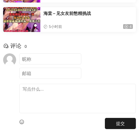
海棠 – 见女友前憋精挑战
5小时前
4
评论
0
提交