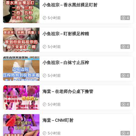
小鱼祖宗 – 香水黑丝裸足盯射
5小时前
4
小鱼祖宗 – 盯射裸足榨精
5小时前
4
小鱼祖宗 – 白袜寸止压榨
5小时前
4
海棠 – 在老师办公桌下撸管
5小时前
4
海棠 – CNM盯射
5小时前
4