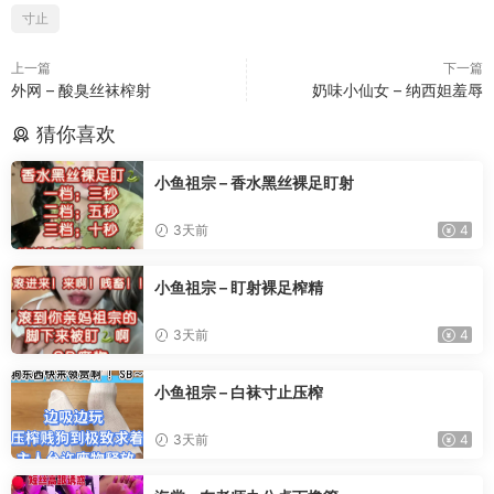
寸止
上一篇
下一篇
外网 – 酸臭丝袜榨射
奶味小仙女 – 纳西妲羞辱
猜你喜欢
小鱼祖宗 – 香水黑丝裸足盯射
3天前
4
小鱼祖宗 – 盯射裸足榨精
3天前
4
小鱼祖宗 – 白袜寸止压榨
3天前
4