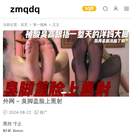
当前位置：
首页
第一视角
正文
外网 – 臭脚盖脸上熏射
2024-08-22
推广
黑丝 寸止
时长 6min