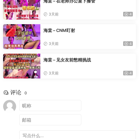
海棠 – 在老师办公桌下撸管
3天前
4
海棠 – CNM盯射
3天前
4
海棠 – 见女友前憋精挑战
3天前
4
评论
0