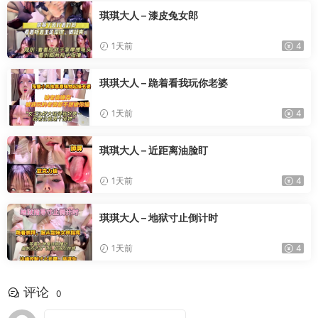
琪琪大人 – 漆皮兔女郎
1天前
4
琪琪大人 – 跪着看我玩你老婆
1天前
4
琪琪大人 – 近距离油脸盯
1天前
4
琪琪大人 – 地狱寸止倒计时
1天前
4
评论
0