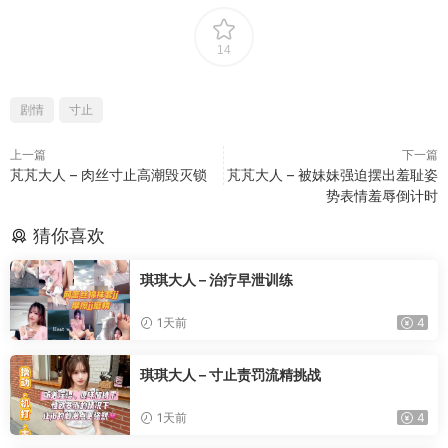
14
剧情
寸止
上一篇
下一篇
芃芃大人 – 肉丝寸止高潮毁灭锁
芃芃大人 – 被妹妹强迫摆出羞耻姿
势表情羞辱倒计时
猜你喜欢
琪琪大人 – 治疗早泄训练
1天前
4
琪琪大人 – 寸止责罚流精挑战
1天前
4