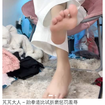
芃芃大人 – 跆拳道比试折磨惩罚羞辱