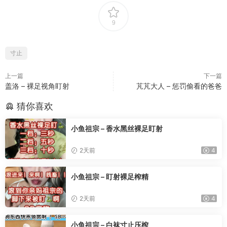
9
寸止
上一篇
下一篇
盖洛 – 裸足视角盯射
芃芃大人 – 惩罚偷看的爸爸
猜你喜欢
小鱼祖宗 – 香水黑丝裸足盯射
2天前
4
小鱼祖宗 – 盯射裸足榨精
2天前
4
小鱼祖宗 – 白袜寸止压榨