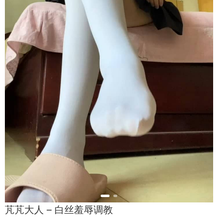
芃芃大人 – 白丝羞辱调教