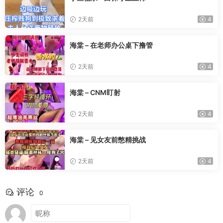
2天前
4
海棠 – 在老师办公桌下撸管
2天前
4
海棠 – CNM盯射
2天前
4
海棠 – 见女友前憋精挑战
2天前
4
评论
0